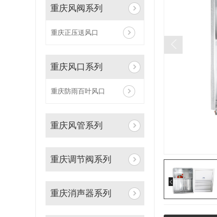
重庆风阀系列
重庆正压送风口
重庆风口系列
重庆防雨百叶风口
重庆风管系列
重庆调节阀系列
重庆消声器系列