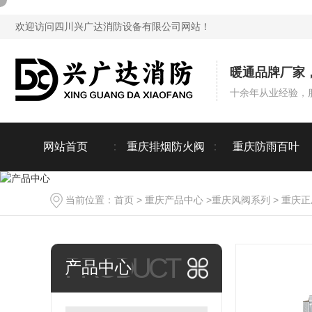
欢迎访问四川兴广达消防设备有限公司网站！
暖通品牌厂家
十余年从业经验，
网站首页
重庆排烟防火阀
重庆防雨百叶
当前位置：
首页
>
重庆产品中心
>
重庆风阀系列
>
重庆正
PRODUCT
产品中心