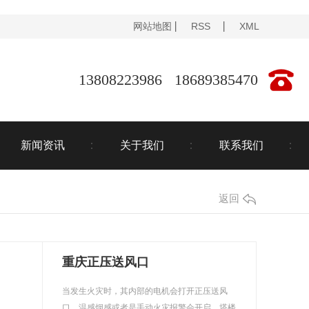
网站地图
RSS
XML
13808223986 18689385470
新闻资讯
关于我们
联系我们
返回
重庆正压送风口
当发生火灾时，其内部的电机会打开正压送风
口，温感烟感或者是手动火灾报警会开启，塔楼