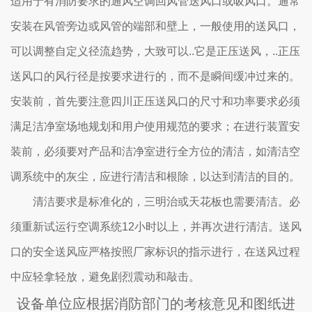
适用于有消防要求的通风空调回风管送风口或吸风口。通常
安装在风管旁边或风管的端部和壁上，一般使用的送风口，
可以调整自定义径流趋势，大致可以..它是正压送风，..正压
送风口的风行径是按要求进行的，而不是瞬间缓冲过来的。
安装前，首先要注意四川正压送风口的尺寸和功率要求必须
满足洁净室场地规划和用户使用规范的要求；在进行装置安
装前，必须要对产品和洁净室进行全方位的清洁，如清洁空
调系统中的灰尘，应进行清洁和根除，以达到清洁的目的。
清洁要求是标准化的，三明治或天花板也需要清洁。必
须重新试运行空调系统12小时以上，并再次进行清洁。送风
口的安全送风应严格按照厂家标识的指示进行，在送风过程
中应轻拿轻放，避免剧烈震动和敲击。
设备单位应根据消防部门的考核意见和图纸进