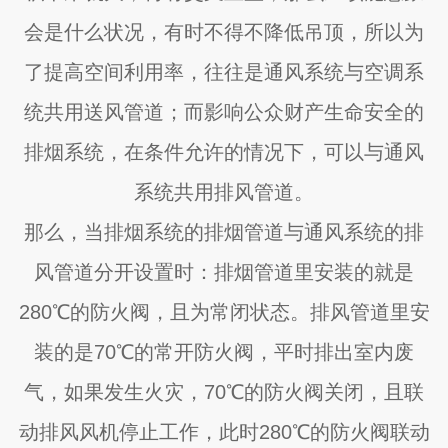
会是什么状况，有时不得不降低吊顶，所以为
了提高空间利用率，往往是通风系统与空调系
统共用送风管道；而影响公众财产生命安全的
排烟系统，在条件允许的情况下，可以与通风
系统共用排风管道。
那么，当排烟系统的排烟管道与通风系统的排
风管道分开设置时：排烟管道里安装的就是
280℃的防火阀，且为常闭状态。排风管道里安
装的是70℃的常开防火阀，平时排出室内废
气，如果发生火灾，70℃的防火阀关闭，且联
动排风风机停止工作，此时280℃的防火阀联动